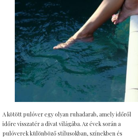
A kötött pulóver egy olyan ruhadarab, amely időről
időre visszatér a divat világába. Az évek során a
pulóverek különböző stílusokban, színekben és