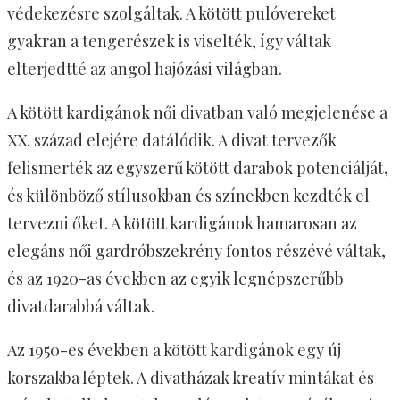
védekezésre szolgáltak. A kötött pulóvereket
gyakran a tengerészek is viselték, így váltak
elterjedtté az angol hajózási világban.
A kötött kardigánok női divatban való megjelenése a
XX. század elejére datálódik. A divat tervezők
felismerték az egyszerű kötött darabok potenciálját,
és különböző stílusokban és színekben kezdték el
tervezni őket. A kötött kardigánok hamarosan az
elegáns női gardróbszekrény fontos részévé váltak,
és az 1920-as években az egyik legnépszerűbb
divatdarabbá váltak.
Az 1950-es években a kötött kardigánok egy új
korszakba léptek. A divatházak kreatív mintákat és