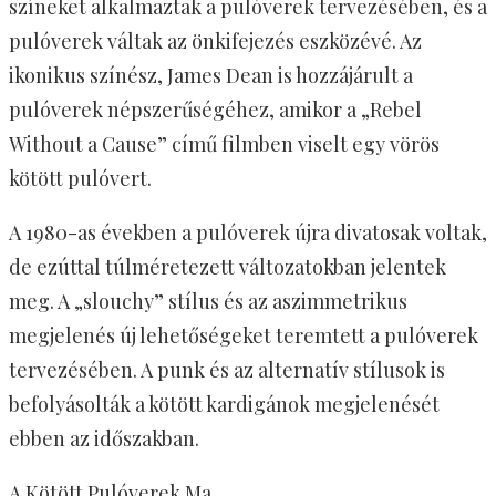
színeket alkalmaztak a pulóverek tervezésében, és a
pulóverek váltak az önkifejezés eszközévé. Az
ikonikus színész, James Dean is hozzájárult a
pulóverek népszerűségéhez, amikor a „Rebel
Without a Cause” című filmben viselt egy vörös
kötött pulóvert.
A 1980-as években a pulóverek újra divatosak voltak,
de ezúttal túlméretezett változatokban jelentek
meg. A „slouchy” stílus és az aszimmetrikus
megjelenés új lehetőségeket teremtett a pulóverek
tervezésében. A punk és az alternatív stílusok is
befolyásolták a kötött kardigánok megjelenését
ebben az időszakban.
A Kötött Pulóverek Ma