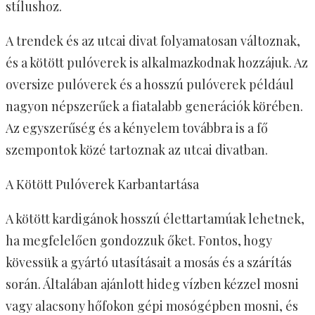
stílushoz.
A trendek és az utcai divat folyamatosan változnak,
és a kötött pulóverek is alkalmazkodnak hozzájuk. Az
oversize pulóverek és a hosszú pulóverek például
nagyon népszerűek a fiatalabb generációk körében.
Az egyszerűség és a kényelem továbbra is a fő
szempontok közé tartoznak az utcai divatban.
A Kötött Pulóverek Karbantartása
A kötött kardigánok hosszú élettartamúak lehetnek,
ha megfelelően gondozzuk őket. Fontos, hogy
kövessük a gyártó utasításait a mosás és a szárítás
során. Általában ajánlott hideg vízben kézzel mosni
vagy alacsony hőfokon gépi mosógépben mosni, és