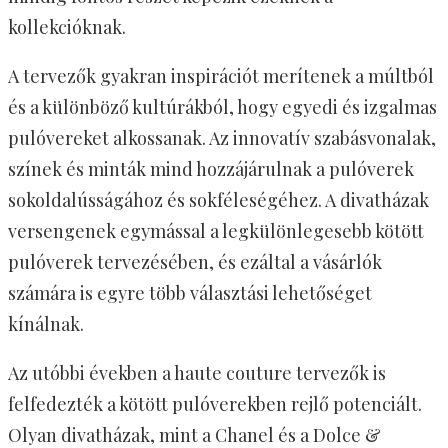
kollekcióknak.
A tervezők gyakran inspirációt merítenek a múltból
és a különböző kultúrákból, hogy egyedi és izgalmas
pulóvereket alkossanak. Az innovatív szabásvonalak,
színek és minták mind hozzájárulnak a pulóverek
sokoldalússágához és sokféleségéhez. A divatházak
versengenek egymással a legkülönlegesebb kötött
pulóverek tervezésében, és ezáltal a vásárlók
számára is egyre több választási lehetőséget
kínálnak.
Az utóbbi években a haute couture tervezők is
felfedezték a kötött pulóverekben rejlő potenciált.
Olyan divatházak, mint a Chanel és a Dolce &