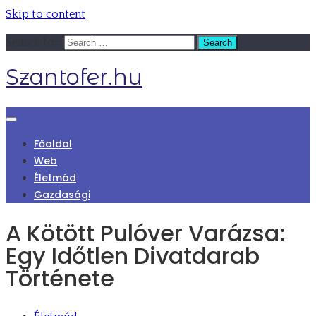
Skip to content
Search for:
Szantofer.hu
Főoldal
Web
Életmód
Gazdasági
A Kötött Pulóver Varázsa:
Egy Időtlen Divatdarab
Története