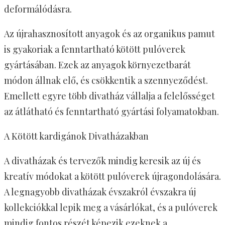
deformálódásra.
Az újrahasznosított anyagok és az organikus pamut
is gyakoriak a fenntartható kötött pulóverek
gyártásában. Ezek az anyagok környezetbarát
módon állnak elő, és csökkentik a szennyeződést.
Emellett egyre több divatház vállalja a felelősséget
az átlátható és fenntartható gyártási folyamatokban.
A Kötött kardigánok Divatházakban
A divatházak és tervezők mindig keresik az új és
kreatív módokat a kötött pulóverek újragondolására.
A legnagyobb divatházak évszakról évszakra új
kollekciókkal lepik meg a vásárlókat, és a pulóverek
mindig fontos részét képezik ezeknek a