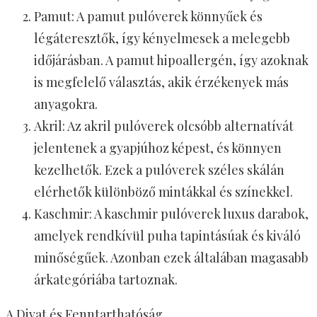
Pamut: A pamut pulóverek könnyűek és
légáteresztők, így kényelmesek a melegebb
időjárásban. A pamut hipoallergén, így azoknak
is megfelelő választás, akik érzékenyek más
anyagokra.
Akril: Az akril pulóverek olcsóbb alternatívát
jelentenek a gyapjúhoz képest, és könnyen
kezelhetők. Ezek a pulóverek széles skálán
elérhetők különböző mintákkal és színekkel.
Kaschmir: A kaschmir pulóverek luxus darabok,
amelyek rendkívül puha tapintásúak és kiváló
minőségűek. Azonban ezek általában magasabb
árkategóriába tartoznak.
A Divat és Fenntarthatóság