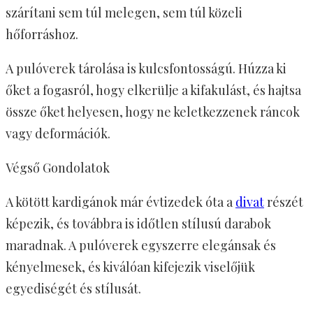
szárítani sem túl melegen, sem túl közeli
hőforráshoz.
A pulóverek tárolása is kulcsfontosságú. Húzza ki
őket a fogasról, hogy elkerülje a kifakulást, és hajtsa
össze őket helyesen, hogy ne keletkezzenek ráncok
vagy deformációk.
Végső Gondolatok
A kötött kardigánok már évtizedek óta a
divat
részét
képezik, és továbbra is időtlen stílusú darabok
maradnak. A pulóverek egyszerre elegánsak és
kényelmesek, és kiválóan kifejezik viselőjük
egyediségét és stílusát.