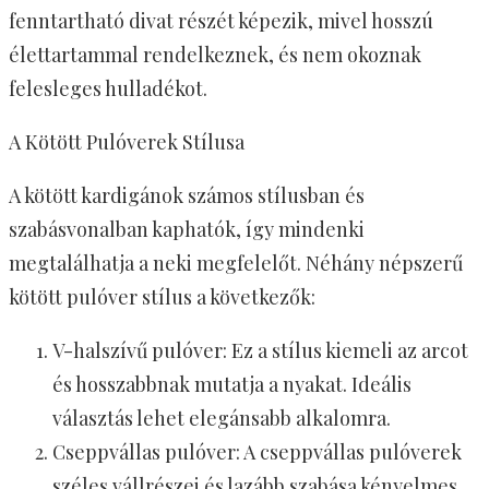
fenntartható divat részét képezik, mivel hosszú
élettartammal rendelkeznek, és nem okoznak
felesleges hulladékot.
A Kötött Pulóverek Stílusa
A kötött kardigánok számos stílusban és
szabásvonalban kaphatók, így mindenki
megtalálhatja a neki megfelelőt. Néhány népszerű
kötött pulóver stílus a következők:
V-halszívű pulóver: Ez a stílus kiemeli az arcot
és hosszabbnak mutatja a nyakat. Ideális
választás lehet elegánsabb alkalomra.
Cseppvállas pulóver: A cseppvállas pulóverek
széles vállrészei és lazább szabása kényelmes