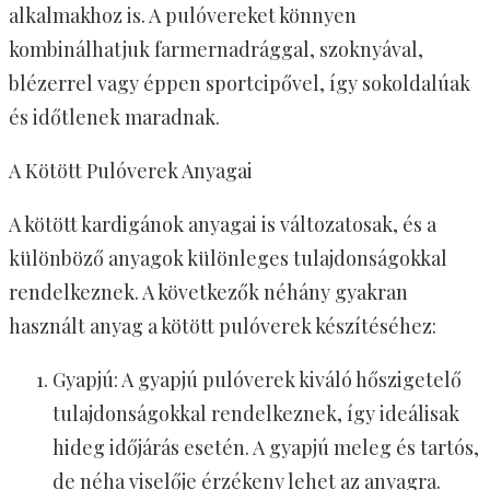
alkalmakhoz is. A pulóvereket könnyen
kombinálhatjuk farmernadrággal, szoknyával,
blézerrel vagy éppen sportcipővel, így sokoldalúak
és időtlenek maradnak.
A Kötött Pulóverek Anyagai
A kötött kardigánok anyagai is változatosak, és a
különböző anyagok különleges tulajdonságokkal
rendelkeznek. A következők néhány gyakran
használt anyag a kötött pulóverek készítéséhez:
Gyapjú: A gyapjú pulóverek kiváló hőszigetelő
tulajdonságokkal rendelkeznek, így ideálisak
hideg időjárás esetén. A gyapjú meleg és tartós,
de néha viselője érzékeny lehet az anyagra.