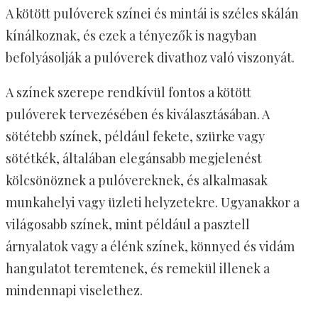
A kötött pulóverek színei és mintái is széles skálán
kínálkoznak, és ezek a tényezők is nagyban
befolyásolják a pulóverek divathoz való viszonyát.
A színek szerepe rendkívül fontos a kötött
pulóverek tervezésében és kiválasztásában. A
sötétebb színek, például fekete, szürke vagy
sötétkék, általában elegánsabb megjelenést
kölcsönöznek a pulóvereknek, és alkalmasak
munkahelyi vagy üzleti helyzetekre. Ugyanakkor a
világosabb színek, mint például a pasztell
árnyalatok vagy a élénk színek, könnyed és vidám
hangulatot teremtenek, és remekül illenek a
mindennapi viselethez.