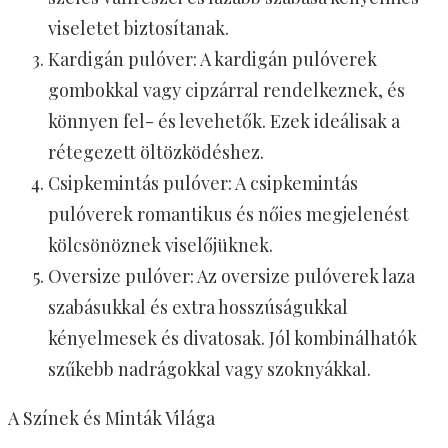
viseletet biztosítanak.
Kardigán pulóver: A kardigán pulóverek
gombokkal vagy cipzárral rendelkeznek, és
könnyen fel- és levehetők. Ezek ideálisak a
rétegezett öltözködéshez.
Csipkemintás pulóver: A csipkemintás
pulóverek romantikus és nőies megjelenést
kölcsönöznek viselőjüknek.
Oversize pulóver: Az oversize pulóverek laza
szabásukkal és extra hosszúságukkal
kényelmesek és divatosak. Jól kombinálhatók
szűkebb nadrágokkal vagy szoknyákkal.
A Színek és Minták Világa