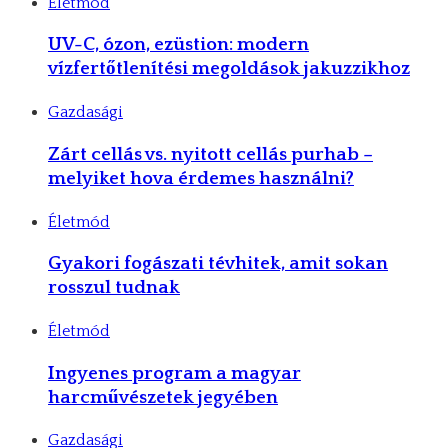
Életmód
UV-C, ózon, ezüstion: modern
vízfertőtlenítési megoldások jakuzzikhoz
Gazdasági
Zárt cellás vs. nyitott cellás purhab –
melyiket hova érdemes használni?
Életmód
Gyakori fogászati tévhitek, amit sokan
rosszul tudnak
Életmód
Ingyenes program a magyar
harcművészetek jegyében
Gazdasági