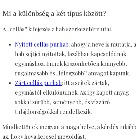
Mi a különbség a két típus között?
A „cellás” kifejezés a hab szerkezetére utal.
Nyitott cellás purhab
: ahogy a neve is mutatja, a
hab sejtjei nyitottak, lazábban kapcsolódnak
egymáshoz. Ennek köszönhetően könnyebb,
rugalmasabb és „lélegzőbb” anyagot kapunk.
Zárt cellás purhab
: itt a sejtek zártak,
egymástól elkülönülnek. Az így kapott anyag
sokkal sűrűbb, keményebb, és vízzáró
tulajdonságokkal rendelkezik.
Mindkettőnek megvan a maga helye, a kérdés inkább
az, hogy hová keresel megoldást.