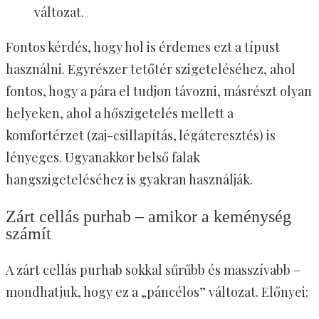
változat.
Fontos kérdés, hogy hol is érdemes ezt a típust
használni. Egyrészer tetőtér szigeteléséhez, ahol
fontos, hogy a pára el tudjon távozni, másrészt olyan
helyeken, ahol a hőszigetelés mellett a
komfortérzet (zaj-csillapítás, légáteresztés) is
lényeges. Ugyanakkor belső falak
hangszigeteléséhez is gyakran használják.
Zárt cellás purhab – amikor a keménység
számít
A zárt cellás purhab sokkal sűrűbb és masszívabb –
mondhatjuk, hogy ez a „páncélos” változat. Előnyei: