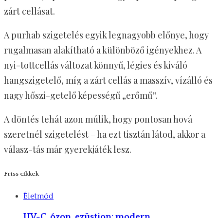
zárt cellásat.
A purhab szigetelés egyik legnagyobb előnye, hogy
rugalmasan alakítható a különböző igényekhez. A
nyi-tottcellás változat könnyű, légies és kiváló
hangszigetelő, míg a zárt cellás a masszív, vízálló és
nagy hőszi-getelő képességű „erőmű”.
A döntés tehát azon múlik, hogy pontosan hová
szeretnél szigetelést – ha ezt tisztán látod, akkor a
válasz-tás már gyerekjáték lesz.
Friss cikkek
Életmód
UV-C, ózon, ezüstion: modern