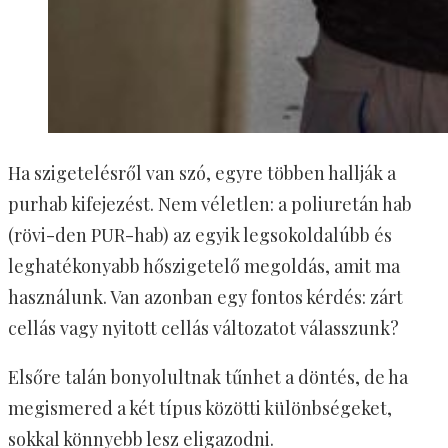
Ha szigetelésről van szó, egyre többen hallják a
purhab kifejezést. Nem véletlen: a poliuretán hab
(rövi-den PUR-hab) az egyik legsokoldalúbb és
leghatékonyabb hőszigetelő megoldás, amit ma
használunk. Van azonban egy fontos kérdés: zárt
cellás vagy nyitott cellás változatot válasszunk?
Elsőre talán bonyolultnak tűnhet a döntés, de ha
megismered a két típus közötti különbségeket,
sokkal könnyebb lesz eligazodni.