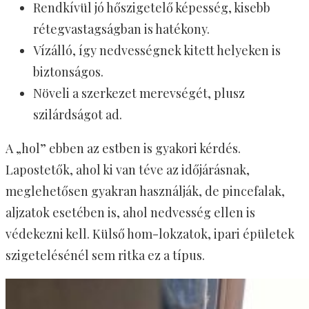
Rendkívül jó hőszigetelő képesség, kisebb
rétegvastagságban is hatékony.
Vízálló, így nedvességnek kitett helyeken is
biztonságos.
Növeli a szerkezet merevségét, plusz
szilárdságot ad.
A „hol” ebben az estben is gyakori kérdés.
Lapostetők, ahol ki van téve az időjárásnak,
meglehetősen gyakran használják, de pincefalak,
aljzatok esetében is, ahol nedvesség ellen is
védekezni kell. Külső hom-lokzatok, ipari épületek
szigetelésénél sem ritka ez a típus.