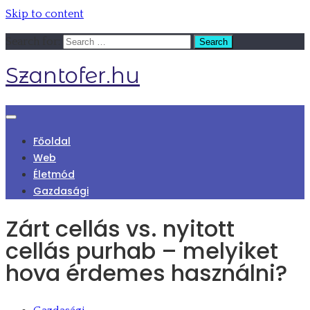
Skip to content
Search for:
Szantofer.hu
Főoldal
Web
Életmód
Gazdasági
Zárt cellás vs. nyitott
cellás purhab – melyiket
hova érdemes használni?