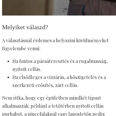
Melyiket válaszd?
A választásnál érdemes a helyszíni körülményeket
figyelembe venni:
Ha fontos a páraáteresztés és a rugalmasság,
nyitott cellás.
Ha elsődleges a vízzárás, a hőszigetelés és a
szerkezeti erősítés, zárt cellás.
Nem ritka, hogy egy épületben mindkét típust
alkalmazzák: például a tetőtérben nyitott cellás
purhabot, a pincefalaknál vagy lapostetőn pedig