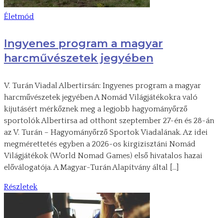
Életmód
Ingyenes program a magyar
harcművészetek jegyében
V. Turán Viadal Albertirsán: Ingyenes program a magyar
harcművészetek jegyében A Nomád Világjátékokra való
kijutásért mérkőznek meg a legjobb hagyományőrző
sportolók Albertirsa ad otthont szeptember 27-én és 28-án
az V. Turán – Hagyományőrző Sportok Viadalának. Az idei
megmérettetés egyben a 2026-os kirgizisztáni Nomád
Világjátékok (World Nomad Games) első hivatalos hazai
előválogatója. A Magyar-Turán Alapítvány által […]
Részletek