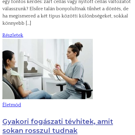
egy fontos kérdés: zárt cellás vagy nyitott cellás változatot
válasszunk? Elsőre talán bonyolultnak tűnhet a döntés, de
ha megismered a két típus közötti különbségeket, sokkal
könnyebb […]
Részletek
Életmód
Gyakori fogászati tévhitek, amit
sokan rosszul tudnak