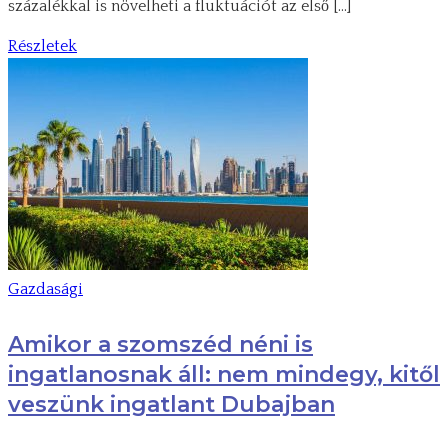
százalékkal is növelheti a fluktuációt az első […]
Részletek
Gazdasági
Amikor a szomszéd néni is
ingatlanosnak áll: nem mindegy, kitől
veszünk ingatlant Dubajban