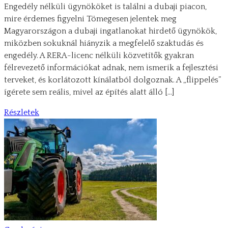
Engedély nélküli ügynököket is találni a dubaji piacon,
mire érdemes figyelni Tömegesen jelentek meg
Magyarországon a dubaji ingatlanokat hirdető ügynökök,
miközben sokuknál hiányzik a megfelelő szaktudás és
engedély. A RERA-licenc nélküli közvetítők gyakran
félrevezető információkat adnak, nem ismerik a fejlesztési
terveket, és korlátozott kínálatból dolgoznak. A „flippelés”
ígérete sem reális, mivel az építés alatt álló […]
Részletek