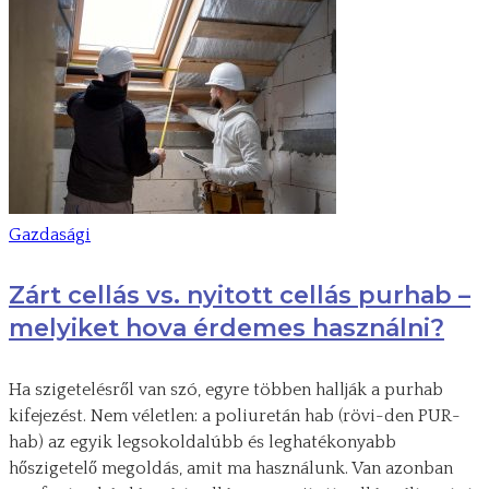
Gazdasági
Zárt cellás vs. nyitott cellás purhab –
melyiket hova érdemes használni?
Ha szigetelésről van szó, egyre többen hallják a purhab
kifejezést. Nem véletlen: a poliuretán hab (rövi-den PUR-
hab) az egyik legsokoldalúbb és leghatékonyabb
hőszigetelő megoldás, amit ma használunk. Van azonban