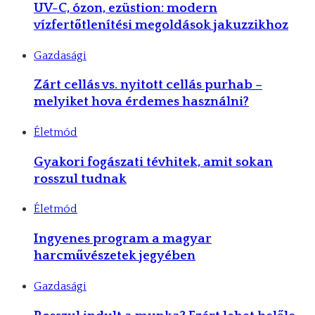
UV-C, ózon, ezüstion: modern
vízfertőtlenítési megoldások jakuzzikhoz
Gazdasági
Zárt cellás vs. nyitott cellás purhab –
melyiket hova érdemes használni?
Életmód
Gyakori fogászati tévhitek, amit sokan
rosszul tudnak
Életmód
Ingyenes program a magyar
harcművészetek jegyében
Gazdasági