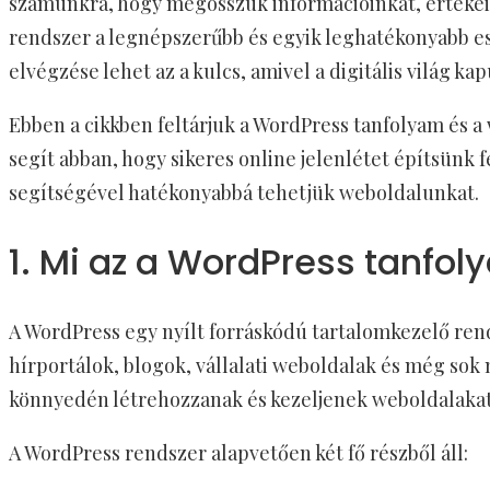
számunkra, hogy megosszuk információinkat, értékei
rendszer a legnépszerűbb és egyik leghatékonyabb e
elvégzése lehet az a kulcs, amivel a digitális világ ka
Ebben a cikkben feltárjuk a WordPress tanfolyam és a
segít abban, hogy sikeres online jelenlétet építsünk 
segítségével hatékonyabbá tehetjük weboldalunkat.
1. Mi az a WordPress tanfo
A WordPress egy nyílt forráskódú tartalomkezelő rend
hírportálok, blogok, vállalati weboldalak és még sok
könnyedén létrehozzanak és kezeljenek weboldalakat
A WordPress rendszer alapvetően két fő részből áll: