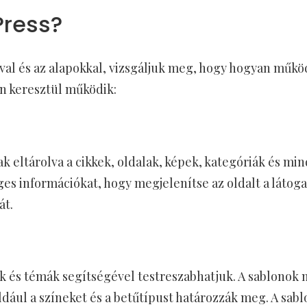
Press?
val és az alapokkal, vizsgáljuk meg, hogy hogyan műkö
n keresztül működik:
nak eltárolva a cikkek, oldalak, képek, kategóriák és 
éges információkat, hogy megjelenítse az oldalt a látog
át.
k és témák segítségével testreszabhatjuk. A sablonok 
ldául a színeket és a betűtípust határozzák meg. A sa