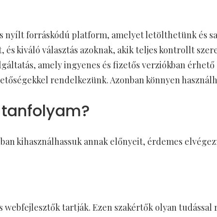
 nyílt forráskódú platform, amelyet letölthetünk és sa
, és kiváló választás azoknak, akik teljes kontrollt sze
áltatás, amely ingyenes és fizetős verziókban érhető 
ehetőségekkel rendelkezünk. Azonban könnyen használha
s tanfolyam?
ban kihasználhassuk annak előnyeit, érdemes elvégezn
 webfejlesztők tartják. Ezen szakértők olyan tudással