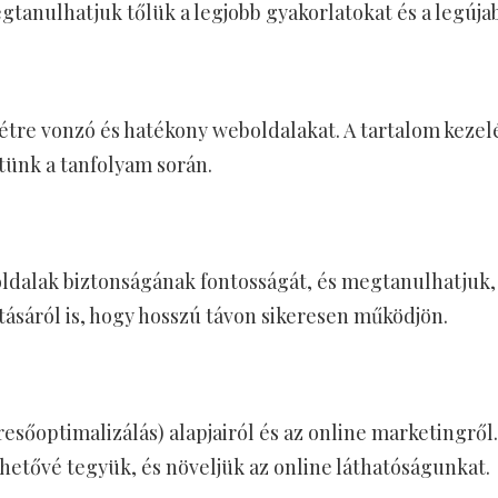
anulhatjuk tőlük a legjobb gyakorlatokat és a legújab
re vonzó és hatékony weboldalakat. A tartalom kezelés
tünk a tanfolyam során.
dalak biztonságának fontosságát, és megtanulhatjuk,
ásáról is, hogy hosszú távon sikeresen működjön.
esőoptimalizálás) alapjairól és az online marketingrő
hetővé tegyük, és növeljük az online láthatóságunkat.