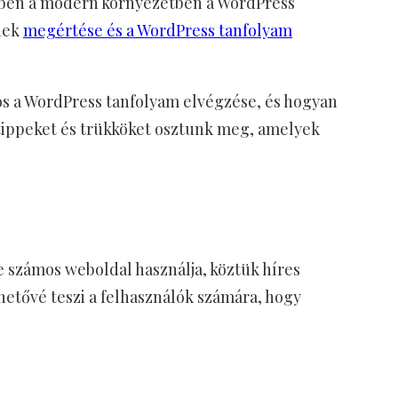
Ebben a modern környezetben a WordPress
nek
megértése és a WordPress tanfolyam
tos a WordPress tanfolyam elvégzése, és hogyan
n tippeket és trükköket osztunk meg, amelyek
e számos weboldal használja, köztük híres
hetővé teszi a felhasználók számára, hogy