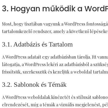
3. Hogyan működik a Word
Most, hogy tisztában vagyunk a WordPress fontosságá
tartalomkezelő rendszer, amely a következő lépéseke
3.1. Adatbázis és Tartalom
A WordPress adatait egy adatbázisban tárolja. Itt van
látogatja, a WordPress lekéri az adatbázisból a szüks
frissítsük, szerkesszük és kezeljük a weboldal tartalm
3.2. Sablonok és Témák
A WordPress weboldalak kinézetét és stílusát sablono
elrendezését, míg a témák a vizuális megjelenést, pé