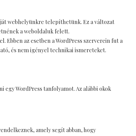
ját webhelyünkre telepíthetünk. Ez a változat
retnének a weboldaluk felett.
el. Ebben az esetben a WordPress szerverein fut a
tó, és nem igényel technikai ismereteket.
i egy WordPress tanfolyamot. Az alábbi okok
 rendelkeznek, amely segít abban, hogy