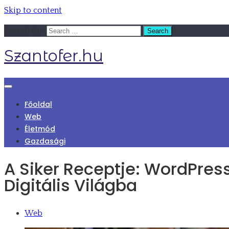
Skip to content
Search for:
Szantofer.hu
Főoldal
Web
Életmód
Gazdasági
A Siker Receptje: WordPre
Digitális Világba
Web