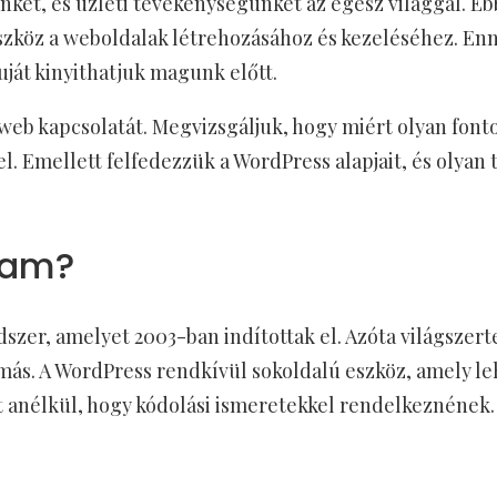
nket, és üzleti tevékenységünket az egész világgal. 
szköz a weboldalak létrehozásához és kezeléséhez. En
puját kinyithatjuk magunk előtt.
 web kapcsolatát. Megvizsgáljuk, hogy miért olyan fon
fel. Emellett felfedezzük a WordPress alapjait, és olya
lyam?
szer, amelyet 2003-ban indítottak el. Azóta világszert
 más. A WordPress rendkívül sokoldalú eszköz, amely le
 anélkül, hogy kódolási ismeretekkel rendelkeznének.